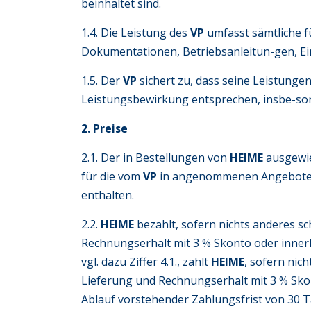
beinhaltet sind.
1.4. Die Leistung des
VP
umfasst sämtliche f
Dokumentationen, Betriebsanleitun-gen, Ein
1.5. Der
VP
sichert zu, dass seine Leistun
Leistungsbewirkung entsprechen, insbe-so
2. Preise
2.1. Der in Bestellungen von
HEIME
ausgewies
für die vom
VP
in angenommenen Angeboten a
enthalten.
2.2.
HEIME
bezahlt, sofern nichts anderes s
Rechnungserhalt mit 3 % Skonto oder innerh
vgl. dazu Ziffer 4.1., zahlt
HEIME
, sofern nic
Lieferung und Rechnungserhalt mit 3 % Sko
Ablauf vorstehender Zahlungsfrist von 30 