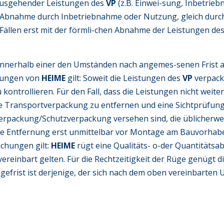
inausgehender Leistungen des
VP
(z.B. Einwei-sung, Inbetrieb
e Abnahme durch Inbetriebnahme oder Nutzung, gleich durch
n Fällen erst mit der förmli-chen Abnahme der Leistungen de
nnerhalb einer den Umständen nach angemes-senen Frist a
üfungen von
HEIME
gilt: Soweit die Leistungen des
VP
verpack
ntrollieren. Für den Fall, dass die Leistungen nicht weite
e Transportverpackung zu entfernen und eine Sichtprüfun
erpackung/Schutzverpackung versehen sind, die üblicherweis
ie Entfernung erst unmittelbar vor Montage am Bauvorhaben 
ichungen gilt:
HEIME
rügt eine Qualitäts- o-der Quantitäts
 vereinbart gelten. Für die Rechtzeitigkeit der Rüge genügt
efrist ist derjenige, der sich nach dem oben vereinbarten