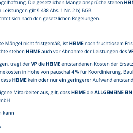
 Mängelhaftung. Die gesetzlichen Mängelansprüche stehen
HE
Leistungen gilt § 438 Abs. 1 Nr. 2 b) BGB.
chtet sich nach den gesetzlichen Regelungen.
te Mängel nicht fristgemäß, ist
HEIME
nach fruchtlosem Fris
echte stehen
HEIME
auch vor Abnahme der Leistungen des
V
gen, trägt der
VP
die
HEIME
entstandenen Kosten der Ersat
mekosten in Höhe von pauschal 4 % für Koordinierung, Ba
, dass
HEIME
kein oder nur ein geringerer Aufwand entstand
gene Mitarbeiter aus, gilt, dass
HEIME
die
ALLGEMEINE EI
 GmbH
n kann
,