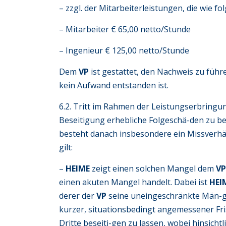
– zzgl. der Mitarbeiterleistungen, die wie fo
– Mitarbeiter € 65,00 netto/Stunde
– Ingenieur € 125,00 netto/Stunde
Dem
VP
ist gestattet, den Nachweis zu führ
kein Aufwand entstanden ist.
6.2. Tritt im Rahmen der Leistungserbringun
Beseitigung erhebliche Folgeschä-den zu bew
besteht danach insbesondere ein Missverh
gilt:
–
HEIME
zeigt einen solchen Mangel dem
V
einen akuten Mangel handelt. Dabei ist
HEI
derer der
VP
seine uneingeschränkte Män-ge
kurzer, situationsbedingt angemessener Frist 
Dritte beseiti-gen zu lassen, wobei hinsicht