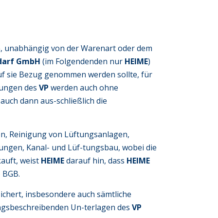
en, unabhängig von der Warenart oder dem
edarf GmbH
(im Folgendenden nur
HEIME
)
 auf sie Bezug genommen werden sollte, für
ngungen des
VP
werden auch ohne
 auch dann aus-schließlich die
en, Reinigung von Lüftungsanlagen,
ungen, Kanal- und Lüf-tungsbau, wobei die
auft, weist
HEIME
darauf hin, dass
HEIME
) BGB.
sichert, insbesondere auch sämtliche
tungsbeschreibenden Un-terlagen des
VP