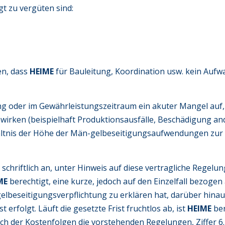
lgt zu vergüten sind:
en, dass
HEIME
für Bauleitung, Koordination usw. kein Auf
g oder im Gewährleistungszeitraum ein akuter Mangel auf, d
irken (beispielhaft Produktionsausfälle, Beschädigung ande
ältnis der Höhe der Män-gelbeseitigungsaufwendungen zur
P
schriftlich an, unter Hinweis auf diese vertragliche Regel
ME
berechtigt, eine kurze, jedoch auf den Einzelfall bezoge
lbeseitigungsverpflichtung zu erklären hat, darüber hinau
erfolgt. Läuft die gesetzte Frist fruchtlos ab, ist
HEIME
be
lich der Kostenfolgen die vorstehenden Regelungen, Ziffer 6.