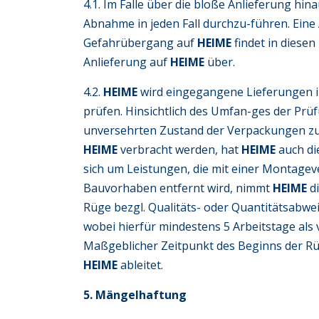
4.1. Im Falle über die bloße Anlieferung h
Abnahme in jeden Fall durchzu-führen. Ein
Gefahrübergang auf
HEIME
findet in diese
Anlieferung auf
HEIME
über.
4.2.
HEIME
wird eingegangene Lieferungen i
prüfen. Hinsichtlich des Umfan-ges der Pr
unversehrten Zustand der Verpackungen zu ko
HEIME
verbracht werden, hat
HEIME
auch di
sich um Leistungen, die mit einer Montagev
Bauvorhaben entfernt wird, nimmt
HEIME
d
Rüge bezgl. Qualitäts- oder Quantitätsabwe
wobei hierfür mindestens 5 Arbeitstage als
Maßgeblicher Zeitpunkt des Beginns der Rüg
HEIME
ableitet.
5. Mängelhaftung