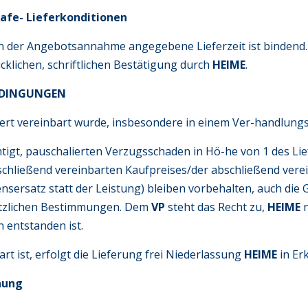
rafe- Lieferkonditionen
r in der Angebotsannahme angegebene Lieferzeit ist bindend
klichen, schriftlichen Bestätigung durch
HEIME
.
BEDINGUNGEN
dert vereinbart wurde, insbesondere in einem Ver-handlungsp
tigt, pauschalierten Verzugsschaden in Hö-he von 1 des Li
bschließend vereinbarten Kaufpreises/der abschließend ver
ensersatz statt der Leistung) bleiben vorbehalten, auch d
tzlichen Bestimmungen. Dem
VP
steht das Recht zu,
HEIME
n entstanden ist.
bart ist, erfolgt die Lieferung frei Niederlassung
HEIME
in Er
hung