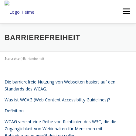
Inhalt
Zum
springen
Inhalt
Menü
springen
UNTERNEHMEN
LEISTUNGEN
JOBS
BARRIEREFREIHEIT
INFORMATIONEN
KONTAKT
Startseite
»
Barrierefreiheit
Die barrierefreie Nutzung von Webseiten basiert auf den
Standards des WCAG.
Was ist WCAG (Web Content Accessibility Guidelines)?
Definition:
WCAG vereint eine Reihe von Richtlinien des W3C, die die
Zugänglichkeit von Webinhalten für Menschen mit
Behinderungen gewährleisten sollen.